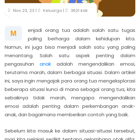
Nov 23, 23 |
Keluarga
|
3621 kali
enjadi orang tua adalah salah satu tugas
M
paling berharga dalam kehidupan kita.
Namun, ini juga bisa menjadi salah satu yang paling
menantang. Salah satu aspek penting dalam
pengasuhan
anak
adalah mengendalikan emosi,
terutama marah, dalam berbagai situasi. Dalam artikel
ini, saya ingin mengajak para orang tua mengeksplorasi
beberapa situasi kunci di mana sebagai orang tua, kita
sebaiknya tidak marah, mengapa mengendalikan
emosi adalah penting dalam perkembangan anak-
anak, dan bagaimana memberikan contoh yang baik.
Sebelum kita masuk ke dalam situasi-situasi tersebut,
mari kita pelajari sedikit tentang gelombang otak alfa.