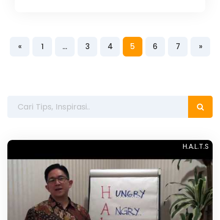
«
1
…
3
4
5
6
7
»
H.A.L.T.S