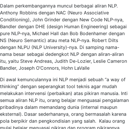
Dalam perkembangannya muncul berbagai aliran NLP.
Anthony Robbins dengan NAC (Neuro Associative
Conditioning), John Grinder dengan New Code NLP-nya,
Bandler dengan DHE (design Human Engineering) sebagai
pure NLP-nya, Michael Hall dan Bob Bodenhamer dengan
NS (Neuro Semantic) atau meta NLP-nya. Robert Dilts
dengan NLPU (NLP University)-nya. Di samping nama-
nama besar sebagai dedengkot NLP dengan aliran-aliran
itu, yaitu Steve Andreas, Judith De-Lozier, Leslie Cameron
Bandler, Joseph O’Connors, Hohn LaValle
Di awal kemunculannya ini NLP menjadi sebuah “a way of
thinking” dengan seperangkat tool teknis agar mudah
melakukan intervensi (perbaikan) atas pikiran manusia. Inti
semua aliran NLP itu, orang belajar menguasai pengalaman
pribadinya dalam memandang dunia (internal maupun
eksternal). Dasar sederhananya, orang bermasalah karena
pola berpikir dan pengkondisian yang salah. Kalau orang
mulai belajar meguasai pikiran dan program pikirannya,