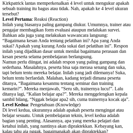
Kirkpatrick lantas memperkenalkan 4 level untuk mengukur apakah
sebuah training itu bagus atau tidak. Nah, apakah ke 4 level ukuran
tersebut?
Level Pertama
: Reaksi (Reaction)
Inilah yang biasanya paling gampang diukur. Umumnya, trainer atau
pengajar membagikan form evaluasi ataupun melalukan survei.
Bahkan ada juga yang melakukan wawancara langsung:
“Bagaimana kesan Anda tentang pelatihan ini? Apa yang Anda
sukai? Apakah yang kurang Anda sukai dari pelatihan ini”. Respon
inilah yang dijadikan dasar untuk menilai bagaimana perasaan dan
kesan peserta selama pembelajaran berlangsung.
Namun perlu diingat, ini adalah respon yang paling gampang dan
sederhana. Masalahnya, peserta bisa saja merasa senang dan suka,
tapi belum tentu mereka belajar. Inilah yang jadi dilemanya! Suka,
belum tentu berfaedah. Malahan, kadang terjadi dimana peserta
ditanya, “Bagaimana kesanmu tentang seminar dan training
kemarin?”. Mereka menjawab, “Seru sih, trainernya lucu!”. Lalu
ditanya lagi, “Kalian belajar apa?”. Mereka menggelengkan kepala
sambil bilang, “Nggak belajar apa2 sih, cuma trainernya kocak aja”.
Level Kedua
: Pengetahuan (Knowledge)
Di level kedua, ukurannya adalah apakah peserta mengingat atau
belajar sesuatu. Untuk pembelajaran teknis, level kedua adalah
bagian yang penting. Alasannya, apa yang mereka pelajari dan
ketahui inilah, yang nantinya akan dipraktekkan. Kebayang kan,
kalau tahu aja nggak, bagaimanakah akan dipraktekkan?