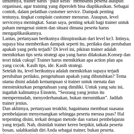
umumnya, trainer harus “pikir keras” membantu peserta ataupun
organisasi, agar training yang diperoleh bisa diaplikasikan. Sebagai
contoh, dalam pelatihan customer service. Dampak penting
tentunya, tingkat complain customer menurun. Ataupun, level
servicenya meningkat. Saran saya, penting sekali bagi trainer untuk
paham mengenai sistem dan situasi dimana peserta harus
mengaplikasikannya.
Lantas, pertanyaan berikutnya diinspirasikan dari level ke3. Intinya,
supaya bisa memberikan dampak seperti itu, perilaku dan perubahan
apakah yang perlu terjadi? Di level ini, pikiran trainer adalah
memikirkan tips serta strategi apa yang harus dilakukan.Konsep dan
teori tidak cukup! Trainer harus memikirkan apa action plan apa
yang cocok. Kasih tips, ide. Kasih strategi.
Setelah itu, level berikutnya adalah memikirkan supaya terjadi
perubahan perilaku, pengetahuan apakah yang dibutuhkan? Tema
utama disini adalah kemampuan si trainer untuk menata dan
menstrukturkan pengetahuan yang dimiliki. Untuk yang satu ini,
ingatlah kalimatnya Einstein, “Seorang yang jenius itu
mempermudah, menyederhanakan, bukan merumitkan”. Jadilah
trainer jenius.
Dan akhirnya, pertanyaan terakhir, bagaimana membuat suasana
pembelajaran menyenangkan sehingga peserta merasa puas? Hal
terpenting disini, terkait dengan metode dan variasi pembelajaran
yang terjadi. Nah, disinilah trainer keren berpikir, tatkala peserta
bosan, salahkanlah diri Anda sebagai trainer, bukan peserta.