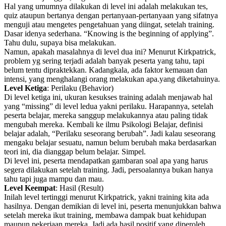
Hal yang umumnya dilakukan di level ini adalah melakukan tes,
quiz ataupun bertanya dengan pertanyaan-pertanyaan yang sifatnya
menguji atau mengetes pengetahuan yang diingat, setelah training.
Dasar idenya sederhana. “Knowing is the beginning of applying”.
Tahu dulu, supaya bisa melakukan.
Namun, apakah masalahnya di level dua ini? Menurut Kirkpatrick,
problem yg sering terjadi adalah banyak peserta yang tahu, tapi
belum tentu dipraktekkan. Kadangkala, ada faktor kemauan dan
intensi, yang menghalangi orang melakukan apa.yang diketahuinya.
Level Ketiga
: Perilaku (Behavior)
Di level ketiga ini, ukuran kesukses training adalah menjawab hal
yang “missing” di level ledua yakni perilaku. Harapannya, setelah
peserta belajar, mereka sanggup melakukannya atau paling tidak
mengubah mereka. Kembali ke ilmu Psikologi Belajar, definisi
belajar adalah, “Perilaku seseorang berubah”. Jadi kalau seseorang
mengaku belajar sesuatu, namun belum berubah maka berdasarkan
teori ini, dia dianggap belum belajar. Simpel.
Di level ini, peserta mendapatkan gambaran soal apa yang harus
segera dilakukan setelah training. Jadi, persoalannya bukan hanya
tahu tapi juga mampu dan mau.
Level Keempat
: Hasil (Result)
Inilah level tertinggi menurut Kirkpatrick, yakni training kita ada
hasilnya. Dengan demikian di level ini, peserta menunjukkan bahwa
setelah mereka ikut training, membawa dampak buat kehidupan
maupun pekerjaan mereka. Jadi ada hasil positif yang diperoleh.