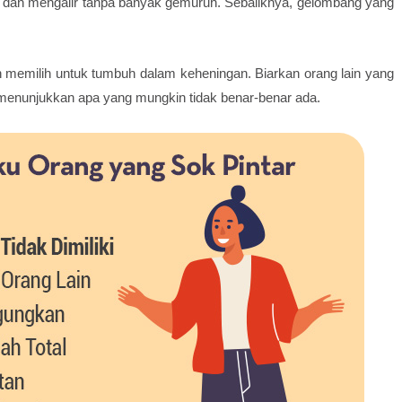
g dan mengalir tanpa banyak gemuruh. Sebaliknya, gelombang yang
n memilih untuk tumbuh dalam keheningan. Biarkan orang lain yang
ha menunjukkan apa yang mungkin tidak benar-benar ada.