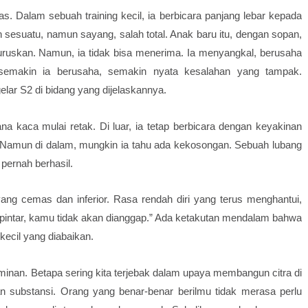
pas. Dalam sebuah training kecil, ia berbicara panjang lebar kepada
 sesuatu, namun sayang, salah total. Anak baru itu, dengan sopan,
uruskan. Namun, ia tidak bisa menerima. Ia menyangkal, berusaha
 semakin ia berusaha, semakin nyata kesalahan yang tampak.
elar S2 di bidang yang dijelaskannya.
a kaca mulai retak. Di luar, ia tetap berbicara dengan keyakinan
i. Namun di dalam, mungkin ia tahu ada kekosongan. Sebuah lubang
 pernah berhasil.
yang cemas dan inferior. Rasa rendah diri yang terus menghantui,
at pintar, kamu tidak akan dianggap.” Ada ketakutan mendalam bahwa
 kecil yang diabaikan.
minan. Betapa sering kita terjebak dalam upaya membangun citra di
kan substansi. Orang yang benar-benar berilmu tidak merasa perlu