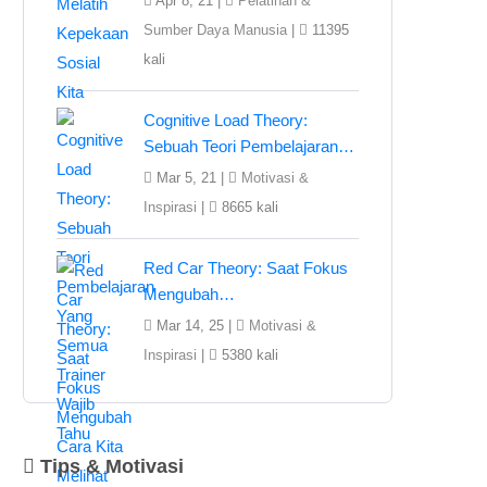
Apr 8, 21 |
Pelatihan &
Sumber Daya Manusia
|
11395
kali
Cognitive Load Theory:
Sebuah Teori Pembelajaran…
Mar 5, 21 |
Motivasi &
Inspirasi
|
8665 kali
Red Car Theory: Saat Fokus
Mengubah…
Mar 14, 25 |
Motivasi &
Inspirasi
|
5380 kali
Tips & Motivasi