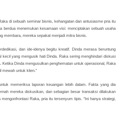
Raka di sebuah seminar bisnis, kehangatan dan antusiasme pria itu
eka berdua menemukan kesamaan visi: menciptakan sebuah usaha
g membara, mereka sepakat menjadi mitra bisnis.
dedikasi, dan ide-idenya begitu kreatif. Dinda merasa beruntung
al kecil yang mengusik hati Dinda. Raka sering menghindari diskusi
pa. Ketika Dinda mengusulkan penghematan untuk operasional, Raka
l mewah untuk klien.”
untuk memeriksa laporan keuangan lebih dalam. Fakta yang dia
rnah mereka diskusikan, dan sebagian besar transaksi dilakukan
ngonfrontasi Raka, pria itu tersenyum tipis. “Ini hanya strategi,