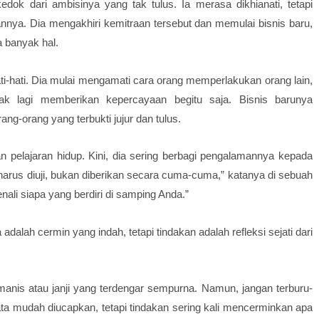
ok dari ambisinya yang tak tulus. Ia merasa dikhianati, tetapi
nnya. Dia mengakhiri kemitraan tersebut dan memulai bisnis baru,
a banyak hal.
ti-hati. Dia mulai mengamati cara orang memperlakukan orang lain,
ak lagi memberikan kepercayaan begitu saja. Bisnis barunya
g-orang yang terbukti jujur dan tulus.
an pelajaran hidup. Kini, dia sering berbagi pengalamannya kepada
rus diuji, bukan diberikan secara cuma-cuma,” katanya di sebuah
ali siapa yang berdiri di samping Anda.”
 adalah cermin yang indah, tetapi tindakan adalah refleksi sejati dari
g manis atau janji yang terdengar sempurna. Namun, jangan terburu-
ta mudah diucapkan, tetapi tindakan sering kali mencerminkan apa