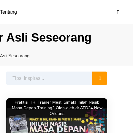
Tentang
r Asli Seseorang
Asli Seseorang
Praktisi HR, Trainer Mesti Simak! Inilah Nasib
Masa Depan Training? Oleh-oleh dr ATD24 New
Orleans