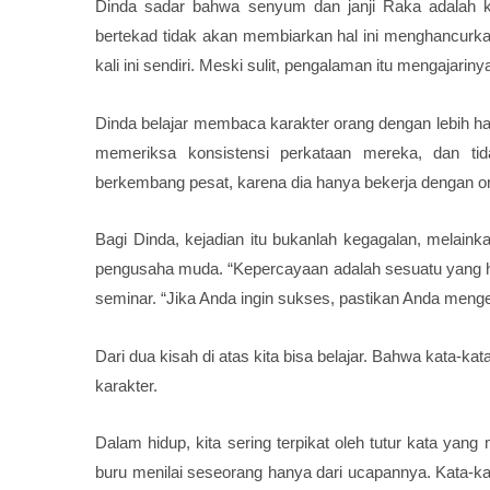
Dinda sadar bahwa senyum dan janji Raka adalah ked
bertekad tidak akan membiarkan hal ini menghancurka
kali ini sendiri. Meski sulit, pengalaman itu mengajariny
Dinda belajar membaca karakter orang dengan lebih ha
memeriksa konsistensi perkataan mereka, dan tid
berkembang pesat, karena dia hanya bekerja dengan oran
Bagi Dinda, kejadian itu bukanlah kegagalan, melaink
pengusaha muda. “Kepercayaan adalah sesuatu yang ha
seminar. “Jika Anda ingin sukses, pastikan Anda mengen
Dari dua kisah di atas kita bisa belajar. Bahwa kata-kata
karakter.
Dalam hidup, kita sering terpikat oleh tutur kata yan
buru menilai seseorang hanya dari ucapannya. Kata-ka