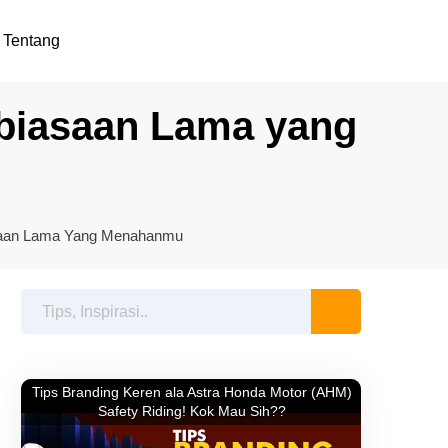
Tentang
ebiasaan Lama yang
asaan Lama Yang Menahanmu
Tips Branding Keren ala Astra Honda Motor (AHM)
Safety Riding! Kok Mau Sih??