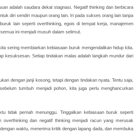
an adalah saudara dekat stagnasi. Negatif thinking dan berbicara
k diri sendiri maupun orang lain. Iri pada sukses orang lain tanpa
uruk lain seperti overthinking, egois di tempat kerja, manajemen
 semua ini menjadi musuh dalam selimut.
ta sering membiarkan kebiasaan buruk mengendalikan hidup kita.
dap kesuksesan. Setiap tindakan malas adalah langkah mundur dari
ukan dengan janji kosong, tetapi dengan tindakan nyata. Tentu saja,
ati sebelum tumbuh menjadi pohon, kita juga perlu menghancurkan
tu tidak pernah menunggu. Tinggalkan kebiasaan buruk seperti
an overthinking dan negatif thinking menjadi racun yang merusak
lin dengan waktu, menerima kritik dengan lapang dada, dan membuka