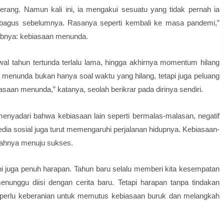
erang. Namun kali ini, ia mengakui sesuatu yang tidak pernah ia
ebagus sebelumnya. Rasanya seperti kembali ke masa pandemi,”
abnya: kebiasaan menunda.
al tahun tertunda terlalu lama, hingga akhirnya momentum hilang
 menunda bukan hanya soal waktu yang hilang, tetapi juga peluang
asaan menunda,” katanya, seolah berikrar pada dirinya sendiri.
enyadari bahwa kebiasaan lain seperti bermalas-malasan, negatif
edia sosial juga turut memengaruhi perjalanan hidupnya. Kebiasaan-
ngkahnya menuju sukses.
pi juga penuh harapan. Tahun baru selalu memberi kita kesempatan
enunggu diisi dengan cerita baru. Tetapi harapan tanpa tindakan
ua perlu keberanian untuk memutus kebiasaan buruk dan melangkah