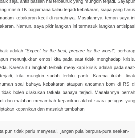
aik saja, antisipasilah hal terbauruk yang mungkin terjadi. Sayapun
ang masih TK bagaimana kalau terjadi kebakaran, siapa yang harus
madam kebakaran kecil di rumahnya. Masalahnya, teman saya ini
karan. Namun, saya pikir langkah ini termasuk langkah antisipasi
rbaik adalah
“Expect for the best, prepare for the worst”,
berharap
anpun menunjukkan emosi kita pada saat tidak menghadapi krisis,
eda. Karena itu langkah terbaik menyikapi krisis adalah pada saat-
terjadi, kita mungkin sudah terlalu panik. Karena itulah, tidak
muman soal bahaya kebakaran ataupun ancaman bom di RS di
tidak boleh dilakukan tatkala bahaya terjadi. Masalahnya pernah
jadi dan malahan menambah kepanikan akibat suara petugas yang
nciptakan kepanikan dan masalah tambahan!
ita pun tidak perlu menyesali, jangan pula berpura-pura seakan-