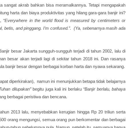
ta sangat akrab bahkan bisa meramalkannya. Tetapi mengapakah
tung harta dan biaya produktivitas yang hilang gara-gara banjir ini?
u,
“Everywhere in the world flood is measured by centimeters or
l, betis, and pinggang. I’m confused.”. (Ya, sebenarnya masih ada
Banjir besar Jakarta sungguh-sungguh terjadi di tahun 2002, lalu di
an besar akan terjadi lagi di sekitar tahun 2018 ini. Dan rasanya
i pula banjir besar dengan berbagai korban harta dan nyawa sekarang.
apat diperkirakan), namun ini menunjukkan betapa tidak belajarnya
Tuhan dilupakan”
begitu juga kali ini berlaku
“Banjir berlalu, bahaya
ng berbagai peristiwa dan bencana.
 tahun 2013 lalu, menyebabkan kerugian hingga Rp 20 triliun serta
500 orang mengungsi, semua orang pun berkomentar dan berbagai
an tahun-tahun sebelumnya pula. Namun, setelah itu, semuanya hanya