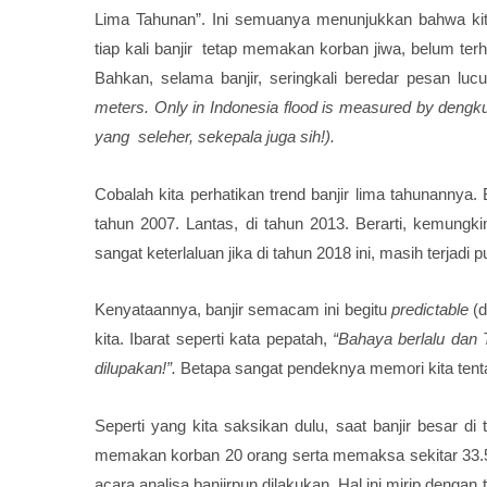
Lima Tahunan”. Ini semuanya menunjukkan bahwa ki
tiap kali banjir tetap memakan korban jiwa, belum terhi
Bahkan, selama banjir, seringkali beredar pesan luc
meters. Only in Indonesia flood is measured by dengku
yang seleher, sekepala juga sih!).
Cobalah kita perhatikan trend banjir lima tahunannya. 
tahun 2007. Lantas, di tahun 2013. Berarti, kemungkin
sangat keterlaluan jika di tahun 2018 ini, masih terjad
Kenyataannya, banjir semacam ini begitu
predictable
(d
kita. Ibarat seperti kata pepatah,
“Bahaya berlalu dan 
dilupakan!”.
Betapa sangat pendeknya memori kita tenta
Seperti yang kita saksikan dulu, saat banjir besar di
memakan korban 20 orang serta memaksa sekitar 33.
acara analisa banjirpun dilakukan. Hal ini mirip deng