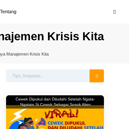
Tentang
ajemen Krisis Kita
ya Manajemen Krisis Kita
Cewek Dipukul dan Diludahi Setelah Ngata-
Ngatain Si Cowok Sebagai Sosok Alien