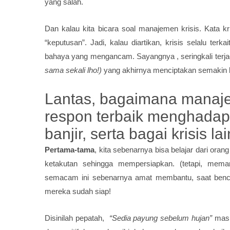
yang salah.
Dan kalau kita bicara soal
manajemen krisis
. Kata kr
“keputusan”. Jadi, kalau diartikan, krisis selalu te
bahaya yang mengancam. Sayangnya , seringkali terj
sama sekali lho!)
yang akhirnya menciptakan semakin 
Lantas, bagaimana
manaje
respon terbaik menghadapi s
banjir, serta bagai krisis 
Pertama-tama
, kita sebenarnya bisa belajar dari ora
ketakutan sehingga mempersiapkan. (tetapi, mema
semacam ini sebenarnya amat membantu, saat bencan
mereka sudah siap!
Disinilah pepatah,
“Sedia payung sebelum hujan”
masih