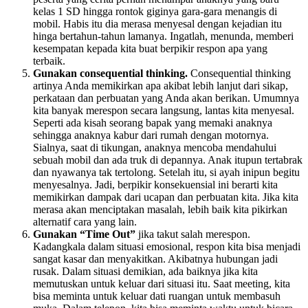
kelas 1 SD hingga rontok giginya gara-gara menangis di
mobil. Habis itu dia merasa menyesal dengan kejadian itu
hinga bertahun-tahun lamanya. Ingatlah, menunda, memberi
kesempatan kepada kita buat berpikir respon apa yang
terbaik.
Gunakan consequential thinking.
Consequential thinking
artinya Anda memikirkan apa akibat lebih lanjut dari sikap,
perkataan dan perbuatan yang Anda akan berikan. Umumnya
kita banyak merespon secara langsung, lantas kita menyesal.
Seperti ada kisah seorang bapak yang memaki anaknya
sehingga anaknya kabur dari rumah dengan motornya.
Sialnya, saat di tikungan, anaknya mencoba mendahului
sebuah mobil dan ada truk di depannya. Anak itupun tertabrak
dan nyawanya tak tertolong. Setelah itu, si ayah inipun begitu
menyesalnya. Jadi, berpikir konsekuensial ini berarti kita
memikirkan dampak dari ucapan dan perbuatan kita. Jika kita
merasa akan menciptakan masalah, lebih baik kita pikirkan
alternatif cara yang lain.
Gunakan “Time Out”
jika takut salah merespon.
Kadangkala dalam situasi emosional, respon kita bisa menjadi
sangat kasar dan menyakitkan. Akibatnya hubungan jadi
rusak. Dalam situasi demikian, ada baiknya jika kita
memutuskan untuk keluar dari situasi itu. Saat meeting, kita
bisa meminta untuk keluar dati ruangan untuk membasuh