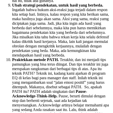
hal itu, tidak ada gunanya.
Ubah strategi pendekatan, untuk hasil yang berbeda.
Ingatlah bahwa hukum aksi-reaksi juga terjadi dalam respon
kita setiap hari. Intinya, kalau respon yang kita berikan sama,
maka hasilnya juga akan sama. Aksi yang sama, reaksi yamg
diciptakan juga sama. Jadi, jika kita ingin ada hasil yang
berbeda dari sebelumnya, maka kita pun harus memikirkan
bagaimana pendekatan kita yang berbeda dari sebelumnya.
Jika misalkan kita tahu bahwa rekan kerja kita selalu defensif
kalau dikritik hasil kerjanya. Maka, lain kali jangan memulai
obrolan dengan mengkritik kerjaannya, mulailah dengan
pendekatan yang beda. Maka, ada kemungkinan kita
mendapatkan hasil yang berbeda.
Praktekkan metode PATH.
Terakhir, dan ini menjadi tips
pamungkas yang bisa terus diingat. Dan tips terakhir ini juga
merupakan rangkuman dari berbagai tips di atas. Apa itu
teknik PATH? Teknik ini, kadang kami ajarkan di program
EQ di kelas bagi para manager dan staff. Inilah teknik ini
yang mengambarkan soal “jalan emosi positif” yang harus
ditempuh. Makanya, disebut sebagai PATH. So, apakah
PATH itu? PATH adalah singkatan dari
Pause-
Acknowledge-Think-Help.
Pause, berarti dimulai dengan
stop dan berhenti sejenak, saat ada kejadian tak
menyenangkan. Acknowledge artinya belajar memahami apa
yang sedang Anda rasakan saat itu. Lalu, think adalah