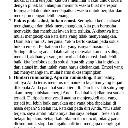
muka. Dalam telepon, kita bisa meminta waktu untuk bicara
dengan pihak lain ataupun meminta waktu buat merespon.
Intinya adalah untuk mendapatkan waktu untuk berpikir dan
merespon dengan lebih tenang.
Fokus pada solusi, bukan emosi.
Seringkali ketika situasi
menghangat dan tidak menyenangkan, kita pun berusaha
menyakiti dan membuat lawan kita terluka. Akibatnya kita
mulai mengucapkan kata-kata yang tidak menyenangkan.
Disinilah ilmu EQ berguna. Yakni berfokuskan pada solusi
bukan emosi. Perhatikan chat yang isinya emosional.
Seringkali yang ada adalah saling menyalahkan dan saling
memaki, akibatnya yang muncul adalah emosi. Jauh lebih
baik, kita berfokus pada solusi. Apa sih yang kita inginkan
dari situasi ini dan itulah yang harus ditekankan. Emosi yang
tak menyenangkan, mulai harus dikesampingkan.
Hindari ruminating. Apa itu ruminating.
Ruminating
artinya Anda terus menerus memainkan kejadian yang terjadi
di kepala Anda padahal sudah terjadi. Dan itu salah satu yang
akan menghabiskan energi Anda. Padahal kejadiannya sudah
terjadi. Daripada menyesali ataupu menjengkeli apa yang
terjadi itu, lebih baik tanyakan apa yang bisa dipelajari di
masa depan? Setelah itu, katakan pada diri Anda, “itu sudah
terjadi, saya ambil hikmahnya dan saya belajar”. Setelah itu
belajar lupakan. Setiap kali pikiran itu muncul, bilang pada
dirimu untuk stop dan ingatkan dirimu mengapa mengingat