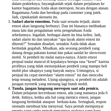
dalam prakteknya, bayangkanlah sejak dalam perjalanan ke
kantor bagaimana Anda akan merespon, bicara dengan atasan.
Bagaimana Anda dan bersikap pada customer yang jutek.
Jadi, ciptakanlah skenario itu.
Sadari alarm emosimu.
Pada saat sesuatu terjadi, alarm
emosi akan langsung berbunyi. Dan ini biasanya melibatkan
masa lalu dan pengalaman serta pengetahuan Anda
sebelumnya. Ingatlah, berbagai alarm itu bisa keliru. Jadi,
sadari alarm itu dan tanyakan “apa layak alarm emosi ini
dituruti?” Semakin disadari, semakin Anda tidak akan
bertindak gegabah. Misalkan, ada seorang pembeli yang
datang denga pakaian kumal dan pakai sandal ke showroom
mobil. Si pembeli itu mulai nanya-nanya. Alarm emosi
penjual mulai muncul di kepalanya berupa rasa “kesel” karena
profilnya yang tidak menunjukkan pembeli yang mampu beli
mobil plus sikapnya yang banyak nanya. Untungnya, si
penjual itu cepat meredam “alarm emosi” ini dan mencoba
tetap tenang meladeni. Ujung-ujungnya, si pembeli ini adalah
juragan nyentrik yang memang lagi butuh mobil.
Tunda, jangan langsung merespon saat ada pemicu.
Dalam pelajaran kecerdasan emosi, ada yang namanya jeda 6
detik. Intinya, ketika ada hal yang memicu emosi, jangan
langsung bertindak ataupun berkata-kata. Seringkali, respon
otomatis membuat kita menyesal. Saya pernah mempunyai
peserta yang cerita pernah menampar anaknya yang baru