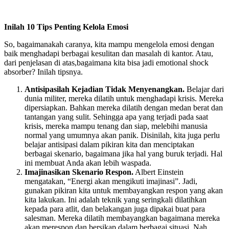
Inilah 10 Tips Penting Kelola Emosi
So, bagaimanakah caranya, kita mampu mengelola emosi dengan
baik menghadapi berbagai kesulitan dan masalah di kantor. Atau,
dari penjelasan di atas,bagaimana kita bisa jadi emotional shock
absorber? Inilah tipsnya.
Antisipasilah Kejadian Tidak Menyenangkan.
Belajar dari
dunia militer, mereka dilatih untuk menghadapi krisis. Mereka
dipersiapkan. Bahkan mereka dilatih dengan medan berat dan
tantangan yang sulit. Sehingga apa yang terjadi pada saat
krisis, mereka mampu tenang dan siap, melebihi manusia
normal yang umumnya akan panik. Disinilah, kita juga perlu
belajar antisipasi dalam pikiran kita dan menciptakan
berbagai skenario, bagaimana jika hal yang buruk terjadi. Hal
ini membuat Anda akan lebih waspada.
Imajinasikan Skenario Respon.
Albert Einstein
mengatakan, “Energi akan mengikuti imajinasi”. Jadi,
gunakan pikiran kita untuk membayangkan respon yang akan
kita lakukan. Ini adalah teknik yang seringkali dilatihkan
kepada para atlit, dan belakangan juga dipakai buat para
salesman. Mereka dilatih membayangkan bagaimana mereka
akan merespon dan bersikap dalam berbagai situasi. Nah,