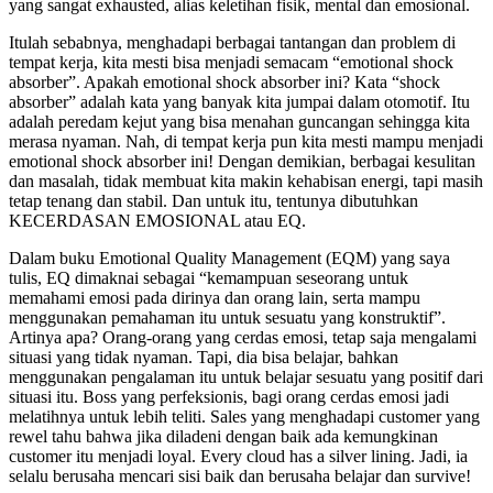
yang sangat exhausted, alias keletihan fisik, mental dan emosional.
Itulah sebabnya, menghadapi berbagai tantangan dan problem di
tempat kerja, kita mesti bisa menjadi semacam “emotional shock
absorber”. Apakah emotional shock absorber ini? Kata “shock
absorber” adalah kata yang banyak kita jumpai dalam otomotif. Itu
adalah peredam kejut yang bisa menahan guncangan sehingga kita
merasa nyaman. Nah, di tempat kerja pun kita mesti mampu menjadi
emotional shock absorber ini! Dengan demikian, berbagai kesulitan
dan masalah, tidak membuat kita makin kehabisan energi, tapi masih
tetap tenang dan stabil. Dan untuk itu, tentunya dibutuhkan
KECERDASAN EMOSIONAL atau EQ.
Dalam buku Emotional Quality Management (EQM) yang saya
tulis, EQ dimaknai sebagai “kemampuan seseorang untuk
memahami emosi pada dirinya dan orang lain, serta mampu
menggunakan pemahaman itu untuk sesuatu yang konstruktif”.
Artinya apa? Orang-orang yang cerdas emosi, tetap saja mengalami
situasi yang tidak nyaman. Tapi, dia bisa belajar, bahkan
menggunakan pengalaman itu untuk belajar sesuatu yang positif dari
situasi itu. Boss yang perfeksionis, bagi orang cerdas emosi jadi
melatihnya untuk lebih teliti. Sales yang menghadapi customer yang
rewel tahu bahwa jika diladeni dengan baik ada kemungkinan
customer itu menjadi loyal. Every cloud has a silver lining. Jadi, ia
selalu berusaha mencari sisi baik dan berusaha belajar dan survive!