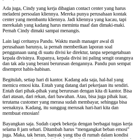
Ada juga, Cindy yang kerja dibagian contact center yang harus
meladeni persoalan kliennya. Mereka punya perusahaan kontak
center yang membantu kliennya. Jadi kliennya yang kacau, tapi
merekalah yang kadang harus meminta maaf dan dimaki-maki.
Pernah Cindy dimaki sampai menangis.
Lain lagi ceritanya Pandu. Waktu masih manager awal di
perusahaan barunya, ia pernah memberikan laporan soal
penggunaan uang di suatu divisi ke direktur, tanpa sepengetahuan
kepala divisinya. Rupanya, kepala divisi ini paling sengit orangnya
dan tak ada yang berani berurusan dengannya. Pandu pun sempat
disemprot habis-habisan.
Begitulah, setiap hari di kantor. Kadang ada saja, hal-hal yang
memicu emosi kita. Entah yang datang dari pekerjaan itu sendiri.
Entah dari pihak-pihak yang berurusan dengan kita di kantor. Bisa
dari atasan, dari rekan, dari bawahan. Atau, bisa juga pihak luar,
terutama customer yang merasa sudah membayar, sehingga bisa
seenaknya. Kadang, itu sunggug merusak hari-hari kita dan
membuat emosian!
Bayangkan saja. Sudah capek bekerja dengan berbagai tugas kerja
selama 8 jam sehari. Ditambah harus “mengangkat beban emosi”
juga. Maka, tak heran, banyak yang tiba di rumah dalam kondisi