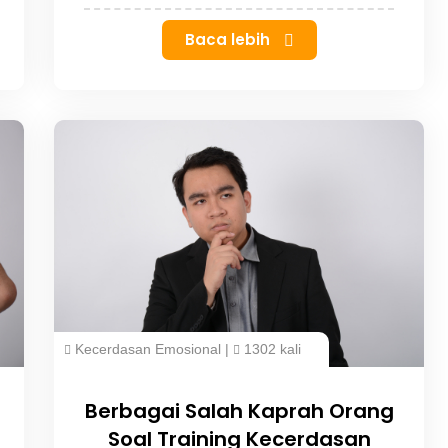
Baca lebih
Kecerdasan Emosional
|
1302 kali
Berbagai Salah Kaprah Orang
Soal Training Kecerdasan