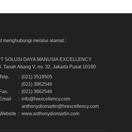
t menghubungi melalui alamat :
PT SOLUSI DAYA MANUSIA EXCELLENCY
l. Tanah Abang V, no. 32, Jakarta Pusat 10160
Telp.
:
(021) 3518505
(021) 3862546
Fax.
:
(021) 3862546
Email
:
info@hrexcellency.com
anthonydiomartin@hrexcellency.com
Website
:
www.anthonydiomartin.com